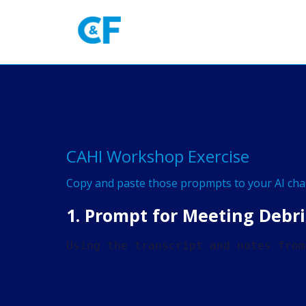
Skip
to
content
CAHI Workshop Exercise
Copy and paste those propmpts to your AI cha
1. Prompt for Meeting Debri
Using the transcript and notes from