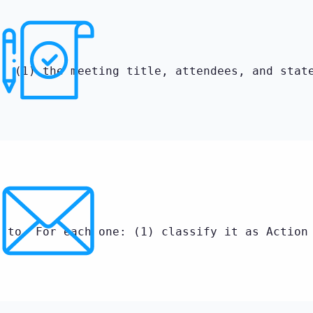
e: (1) the meeting title, attendees, and stat
d to. For each one: (1) classify it as Action