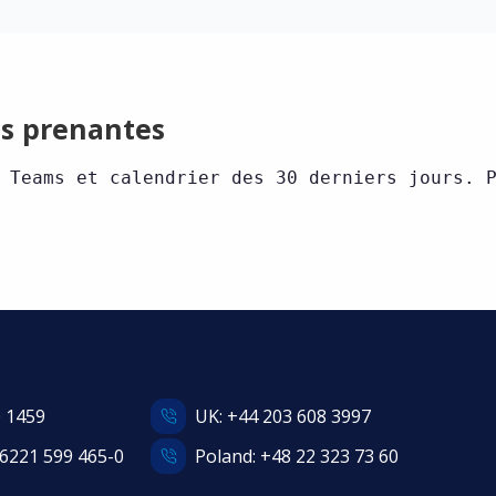
es prenantes
 Teams et calendrier des 30 derniers jours. 
0 1459
UK:
+44 203 608 3997
6221 599 465-0
Poland:
+48 22 323 73 60