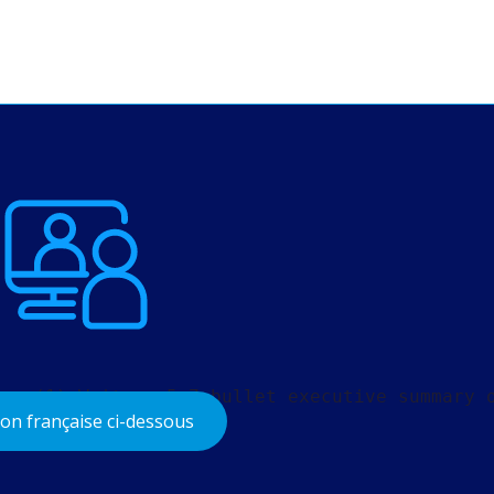
ng: (1) Write a 5–7 bullet executive summary 
on française ci-dessous