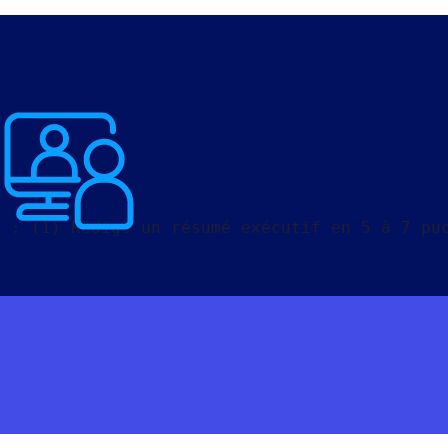
r : (1) Rédige un résumé exécutif en 5 à 7 pu