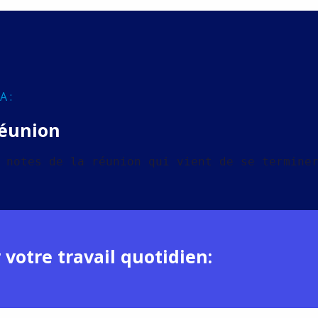
A :
réunion
 notes de la réunion qui vient de se termine
votre travail quotidien: